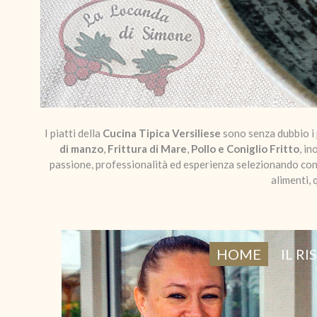
I piatti della
Cucina Tipica Versiliese
sono senza dubbio i 
di manzo
,
Frittura di Mare
,
Pollo e Coniglio Fritto
, i
passione, professionalità ed esperienza selezionando con a
alimenti,
HOME
IL R