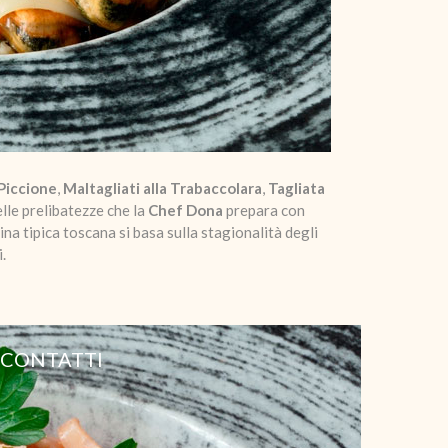
 Piccione
,
Maltagliati alla Trabaccolara
,
Tagliata
elle prelibatezze che la
Chef Dona
prepara con
a tipica toscana si basa sulla stagionalità degli
.
CONTATTI