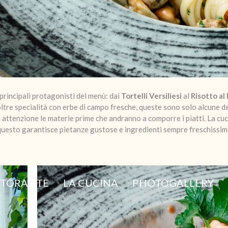
principali protagonisti del menù: dai
Tortelli Versiliesi
al
Risotto al
noltre specialità con erbe di campo fresche, queste sono solo alcune d
ttenzione le materie prime che andranno a comporre i piatti. La cucin
 questo garantisce pietanze gustose e ingredienti sempre freschissimi
ISTORANTE
LA CUCINA
PHOTOGALLERY